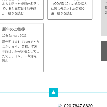
本人を狙った犯罪が多発し
（COVID-19）の感染拡大
ていると在英日本領事館
に関し罹患された皆様や
か
...続きを読む
生
...続きを読む
新年のご挨拶
10th January 2021
新年明けましておめでとう
ございます。 皆様、年末
年始はいかがお過ごしでし
たでしょうか。
...続きを
読む
020 7847 8620