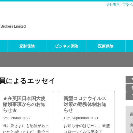
会社案内
プライ
Brokers Limited
家財保険
ビジネス保険
医療保険
B社員によるエッセイ
★在英国日本国大使
新型コロナウイルス
館領事班からのお知
対策の勤務体制お知
らせ★
らせ
6th October 2022
13th September 2021
既に皆さまにも配信があっ
お知らせのはじめに、新型
たかと思いますが、昨今日
コロナウイルス感染症