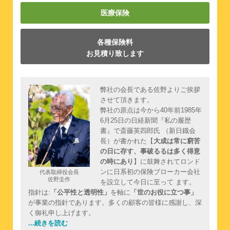
医療保険
各種保険料
お見積り致します
弊社の会長である佐野よりご挨拶
させて頂きます。
弊社の原点は今から40年前1985年
6月25日の日経新聞『私の履歴
書』で斎藤英四郎氏 （新日鐡会
長）が書かれた【
大成は常に窮苦
の日に存す、事破るるは多く得意
の時にあり
】に鼓舞されてロンド
ンに日系初の保険ブローカー会社
代表取締役会長
佐野圭作
を設立して今日に至って ます。
指針は:
「公平性と透明性」
を軸に
「世のお役に立つ事」
が事業の指針であります。多くの顧客の皆様に感謝し、深
く御礼申し上げます。
...続きを読む