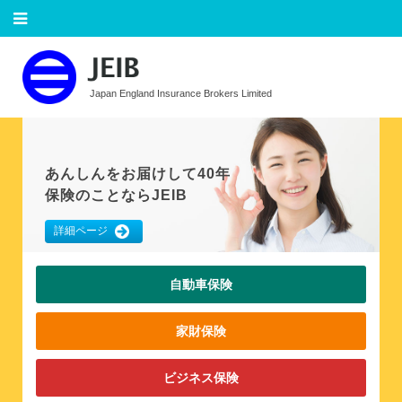
Skip
to
content
Japan England Insurance Brokers Limited
あんしんをお届けして40年
保険のことならJEIB
詳細ページ
自動車保険
家財保険
ビジネス保険